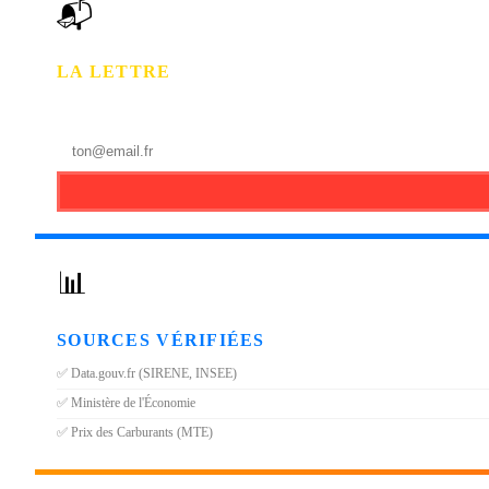
📬
LA LETTRE
Le Morning Recap chaque matin. Données + IA.
Gratuit.
📊
SOURCES VÉRIFIÉES
✅ Data.gouv.fr (SIRENE, INSEE)
✅ Ministère de l'Économie
✅ Prix des Carburants (MTE)