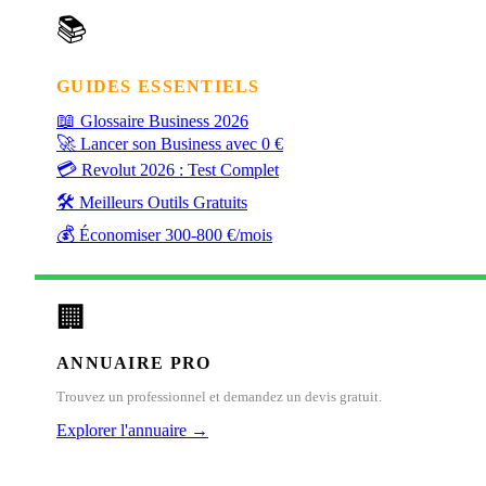
📚
GUIDES ESSENTIELS
📖
Glossaire Business 2026
🚀
Lancer son Business avec 0 €
💳
Revolut 2026 : Test Complet
🛠️
Meilleurs Outils Gratuits
💰
Économiser 300-800 €/mois
🏢
ANNUAIRE PRO
Trouvez un professionnel et demandez un devis gratuit.
Explorer l'annuaire →