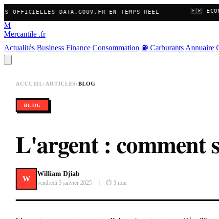
🇫🇷 ÉCON
S OFFICIELLES DATA.GOUV.FR EN TEMPS RÉEL
M
Mercantile
.fr
Actualités
Business
Finance
Consommation
⛽ Carburants
Annuaire
ACCUEIL
›
ARTICLES
›
BLOG
BLOG
L'argent : comment su
William Djiab
W
vendredi 3 janvier 2025
⏱ 3 min