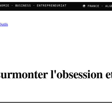
OMIE · BUSINESS · ENTREPRENEURIAT
🌍 FRANCE · ALGÉR
Outils
rmonter l'obsession et