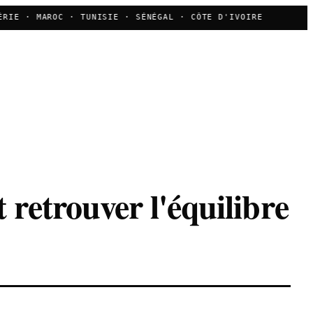
IE · MAROC · TUNISIE · SÉNÉGAL · CÔTE D'IVOIRE
📊 
 retrouver l'équilibre