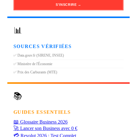
S'INSCRIRE →
📊
SOURCES VÉRIFIÉES
✅ Data.gouv.fr (SIRENE, INSEE)
✅ Ministère de l'Économie
✅ Prix des Carburants (MTE)
📚
GUIDES ESSENTIELS
📖
Glossaire Business 2026
🚀
Lancer son Business avec 0 €
💳
Revolut 2026 : Test Complet