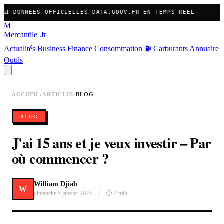
📊 DONNÉES OFFICIELLES DATA.GOUV.FR EN TEMPS RÉEL
M
Mercantile
.fr
Actualités
Business
Finance
Consommation
⛽ Carburants
Annuaire
Outils
ACCUEIL
›
ARTICLES
›
BLOG
BLOG
J'ai 15 ans et je veux investir – Par
où commencer ?
William Djiab
W
dimanche 5 janvier 2025
⏱ 4 min